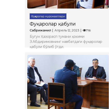
Фуқаролар мурожаатлари
Фуқаролар қабули
Сабрижамил
Апрель 12, 2023
716
Бугун Ҳазорасп тумани ҳокими
З.Абдиримовнинг навбатдаги фуқаролар
қабули бўлиб ўтди.
Батафсил