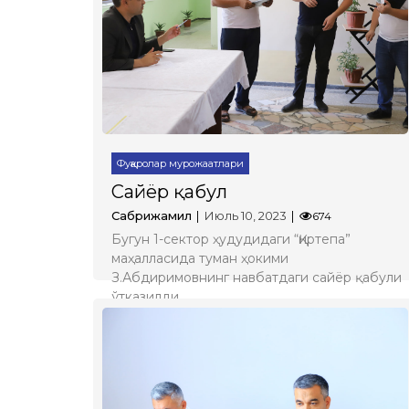
Фуқаролар мурожаатлари
Сайёр қабул
Сабрижамил
Июль 10, 2023
674
Бугун 1-сектор ҳудудидаги “Қиртепа”
маҳалласида туман ҳокими
З.Абдиримовнинг навбатдаги сайёр қабули
ўтказилди.
Батафсил