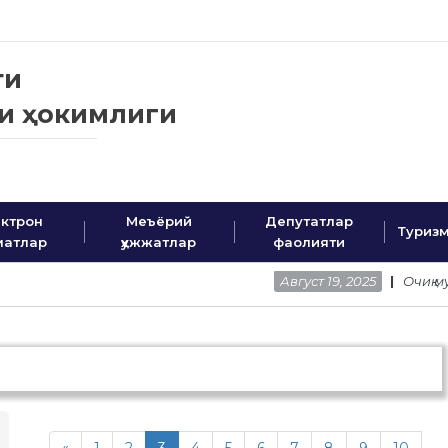
ти
ни ҳокимлиги
 сайти
ктрон
Меъёрий
Депутатлар
Туриз
матлар
ҳужжатлар
фаолияти
Август 19, 2025
Очиқ мулоқот