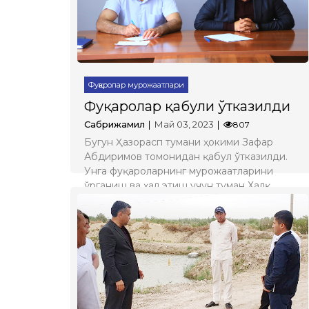
Фуқаролар мурожаатлари
Фуқаролар қабули ўтказилди
Сабрижамил
Май 03, 2023
807
Бугун Ҳазорасп тумани ҳокими Зафар
Абдиримов томонидан қабул ўтказилди.
Унга фуқароларнинг мурожаатларини
ўрганиш ва ҳал этиш учун туман Халқ
қабулхонаси мудири О.Бабаев, тегишли
туман ташкилотлари раҳбарлари жалб
этилди.
Батафсил