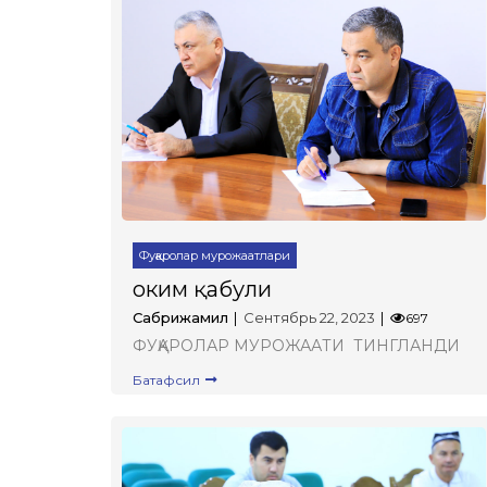
Фуқаролар мурожаатлари
Ҳоким қабули
Сабрижамил
Сентябрь 22, 2023
697
ФУҚАРОЛАР МУРОЖААТИ ТИНГЛАНДИ
Батафсил