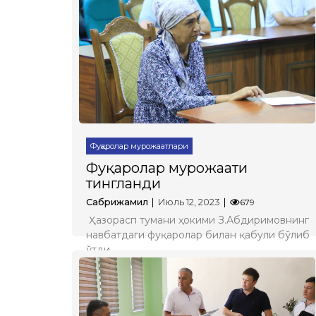
Фуқаролар мурожаатлари
Фуқаролар мурожаати
тингланди
Сабрижамил
Июль 12, 2023
679
Ҳазорасп тумани ҳокими З.Абдиримовнинг
навбатдаги фуқаролар билан қабули бўлиб
ўтди.
Батафсил