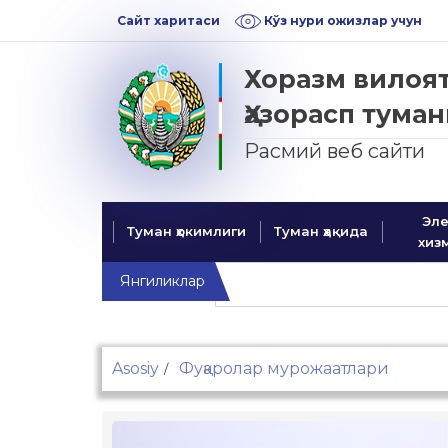
Skip
Skip
Сайт харитаси
Кўз нури ожизлар учун
to
to
navigation
content
Хоразм вилоя
Ҳазорасп тума
Расмий веб
Эле
Туман ҳокимлиги
Туман ҳақида
хиз
Янгиликлар
Asosiy
Фуқаролар мурожаатлари