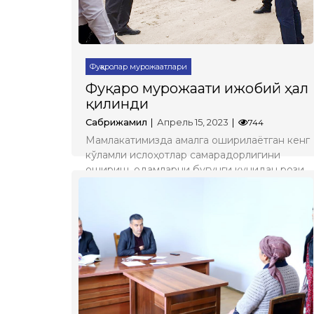
Фуқаролар мурожаатлари
Фуқаро мурожаати ижобий ҳал
қилинди
Сабрижамил
Апрель 15, 2023
744
Мамлакатимизда амалга оширилаётган кенг
кўламли ислоҳотлар самарадорлигини
ошириш, одамларни бугунги кунидан рози
қилишда давлат бошқаруви идораларининг
халқ ичига кириб бориши, барча
даражадаги мутасаддиларнинг аҳоли
дардини эшитиши, қувончу ташвишига
шерик бўлиши ғоят муҳим саналади.
Батафсил