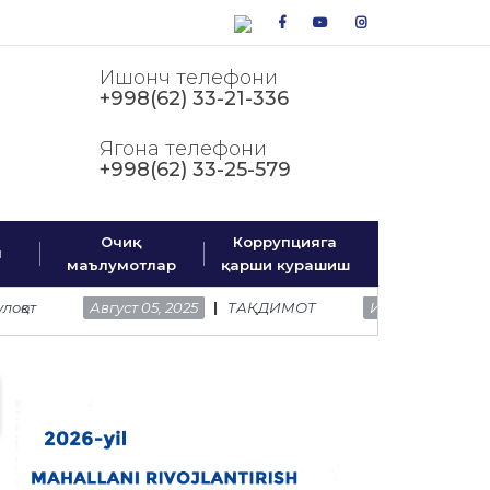
facebook
youtube
instagram
Ишонч телефони
+998(62) 33-21-336
Ягона телефони
+998(62) 33-25-579
Очиқ
Коррупцияга
м
маълумотлар
қарши курашиш
Август 05, 2025
ТАҚДИМОТ
Июль 25, 2025
Халқ деп