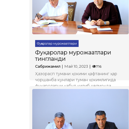
Фуқаролар мурожаатлари
Фуқаролар мурожаатлари
тингланди
Сабрижамил
Май 10, 2023
716
Ҳазорасп тумани ҳокими ҳафтанинг ҳар
чоршанба кунлари туман ҳокимлигида
фуқароларни қабул қилиб келмоқда.
Батафсил