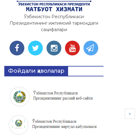
Ўзбекистон Республикаси
Президентининг ижтимоий тармоқдаги
саҳифалари
Фойдали ҳаволалар
»