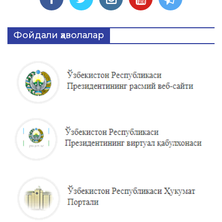
Фойдали ҳаволалар