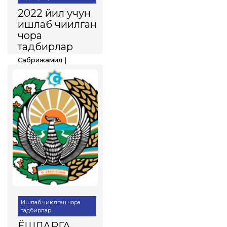
2022 йил учун
ишлаб чиқилган
чора
тадбирлар
Сабрижамил
Март 07, 2022
1239
Ижтимоий, иқтисодий,
макроиқтисодий,
аҳоли бандлигига
кўмаклашиш
мақсадида амалга
ошириладиган
режалар ва экспорт
хажмини ошириш
чора-тадбирлари.
Батафсил
Ишлаб чиқилган чора
тадбирлар
ЁШЛАРГА