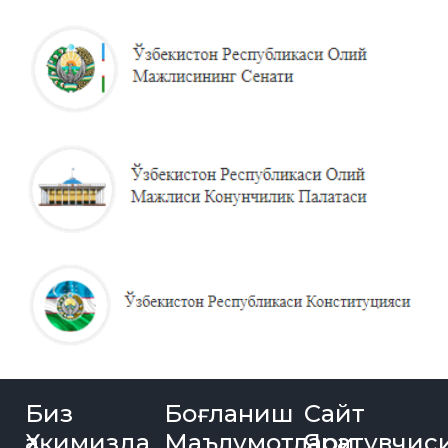
Биз
Боғланиш
Сайт
Ҳақимизда
Маълумотлари
Яратувчис