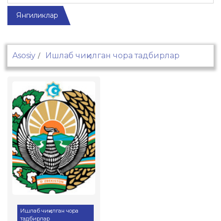
Янгиликлар
Asosiy
Ишлаб чиқилган чора тадбирлар
Ишлаб чиқилган чора
тадбирлар