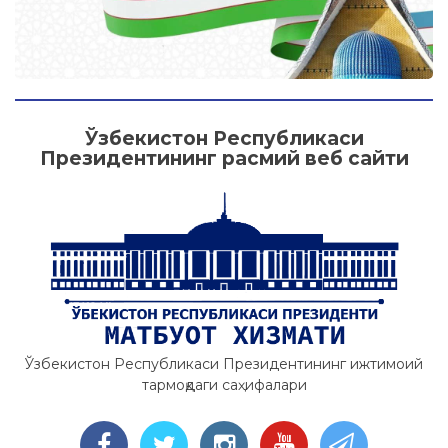
Батафсил
Батафсил
Ўзбекистон Республикаси
Президентининг расмий веб сайти
Ўзбекистон Республикаси Президентининг ижтимоий
тармоқдаги саҳифалари