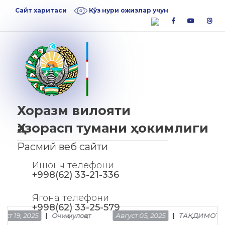
Skip
Skip
Сайт харитаси
Кўз нури ожизлар учун
to
to
facebook
youtube
inst
navigation
content
Хоразм вилояти
Ҳазорасп тумани ҳокимлиги
Расмий веб сайти
Ишонч телефони
+998(62) 33-21-336
Ягона телефони
+998(62) 33-25-579
19, 2025
Очиқ мулоқот
Август 05, 2025
ТАҚДИМОТ