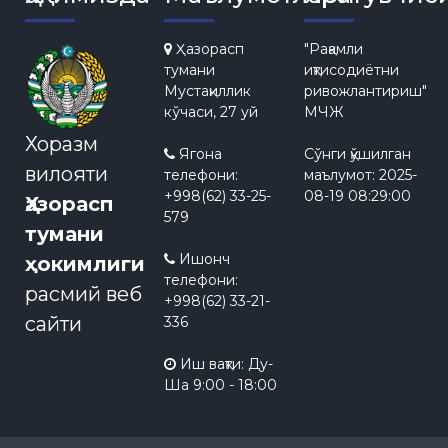
Ҳазорасп
"Рақамли
тумани
иқтисодиётни
Мустақиллик
ривожлантириш"
кўчаси, 27 уй
МЧЖ
Хоразм
Ягона
Сўнги қўшилган
вилояти
телефони:
маълумот:
2025-
+998(62) 33-25-
08-19 08:29:00
Ҳазорасп
579
тумани
Ишонч
ҳокимлиги
телефони:
расмий веб
+998(62) 33-21-
сайти
336
Иш вақти: Ду-
Ша 9:00 - 18:00