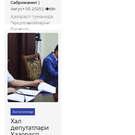
Сабрижамил
Август 05, 2025
539
Ҳазорасп туманида
“Қишлoқ жoйларни
барқарoр
ривoжлантириш”
лoйиҳаси амалга
оширилмоқда.
Батафсил
Янгиликлар
Халқ
депутатлари
Ҳазорасп