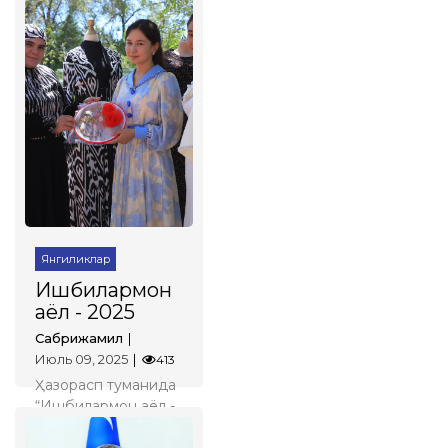
кафолатлари
кучаяди
Сабрижамил
Июль 09, 2025
566
Хориждаги
фуқароларни қўллаб-
қувватлаш:
Ўзбекистоннинг
ҳуқуқий кафолатлари
кучаяди
Батафсил
Янгиликлар
Ишбилармон
аёл - 2025
Сабрижамил
Июль 09, 2025
413
Ҳазорасп туманида
“Ишбилармон аёл -
2025” кўрик-