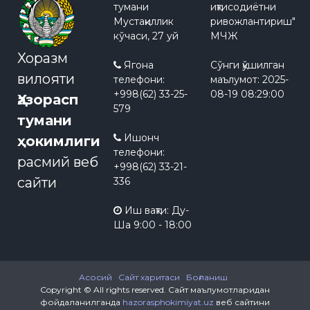
тумани
иқтисодиётни
Мустақиллик
ривожлантириш"
кўчаси, 27 уй
МЧЖ
Хоразм
Ягона
Сўнги қўшилган
вилояти
телефони:
маълумот:
2025-
+998(62) 33-25-
08-19 08:29:00
Ҳазорасп
579
тумани
Ишонч
ҳокимлиги
телефони:
расмий веб
+998(62) 33-21-
сайти
336
Иш вақти: Ду-
Ша 9:00 - 18:00
Асосий
Сайт харитаси
Боғланиш
Copyright © All rights reserved.
Сайт маълумотларидан
фойдаланилганда
hazorasphokimiyat.uz
веб сайтини