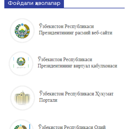
Фойдали ҳаволалар