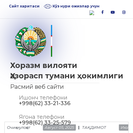
Skip
Skip
Сайт харитаси
Кўз нури ожизлар учун
to
to
facebook
youtube
inst
navigation
content
Хоразм вилояти
Ҳазорасп тумани ҳокимлиги
Расмий веб сайти
Ишонч телефони
+998(62) 33-21-336
Ягона телефони
+998(62) 33-25-579
иқ мулоқот
Август 05, 2025
ТАҚДИМОТ
Июль 25, 20