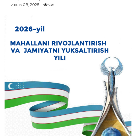
Июль 08, 2025
505
Маҳаллаларда
хавфсиз муҳитни
яратиш
Батафсил