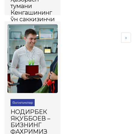
тумани
Кенгашининг
ўн саккизинчи
сессияси
Сабрижамил
»
Июль 25, 2025
586
Халқ депутатлари
Ҳазорасп тумани
Кенгашининг ўн
саккизинчи сессияси
бўлиб ўтди.
Батафсил
Янгиликлар
НОДИРБЕК
ЯҚУББОЕВ –
БИЗНИНГ
ФАХРИМИЗ