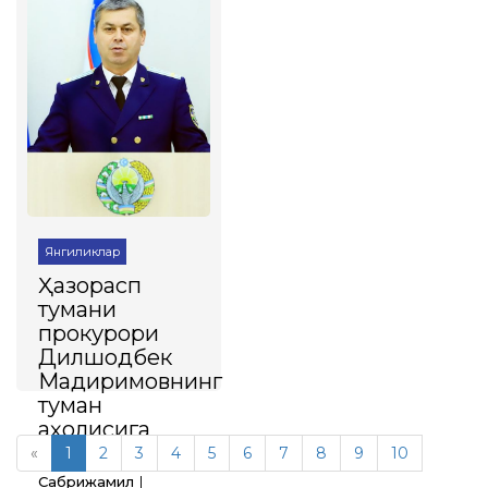
танловининг туман
босқичи бўлиб ўтди.
Батафсил
Янгиликлар
Ҳазорасп
тумани
прокурори
Дилшодбек
Мадиримовнинг
туман
аҳолисига
Мурожаати
«
1
2
3
4
5
6
7
8
9
10
Сабрижамил