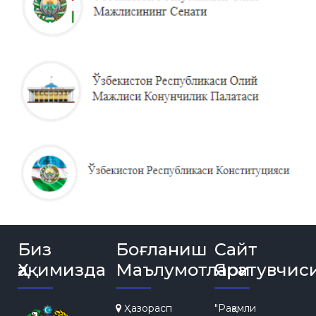
Биз
Боғланиш
Сайт
Ҳақимизда
Маълумотлари
Яратувчис
Ҳазорасп
"Рақамли