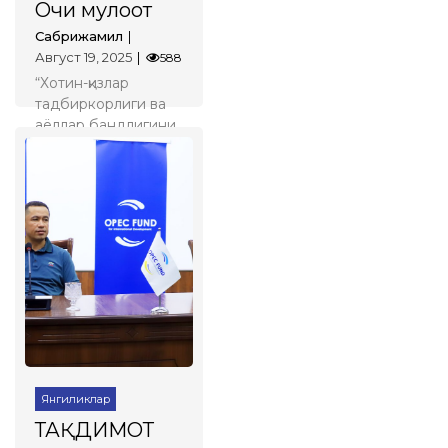
Очиқ мулоқот
Сабрижамил
Август 19, 2025
588
“Хотин-қизлар
тадбиркорлиги ва
аёллар бандлигини
таъминлаш”
борасида туманда
олиб борилаётган
ишлар юзасидан очиқ
мулоқот ўтказилди
Батафсил
Янгиликлар
ТАҚДИМОТ