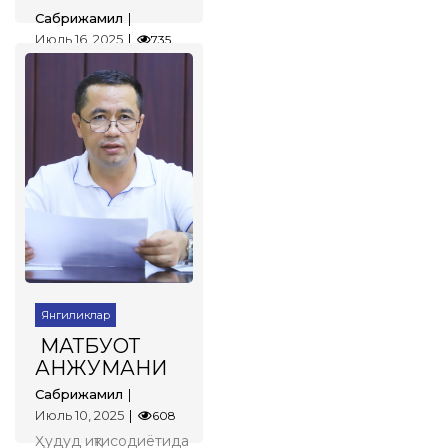
Сабрижамил
Июль 16, 2025
735
НОДИРБЕК
ЯҚУББОЕВ –
БИЗНИНГ
ФАХРИМИЗ
Батафсил
Янгиликлар
МАТБУОТ
АНЖУМАНИ
Сабрижамил
Июль 10, 2025
608
Ҳудуд иқтисодиётида