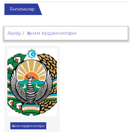
Янгиликлар
Asosiy
Ҳоким ёрдамчилари
Ҳоким ёрдамчилари