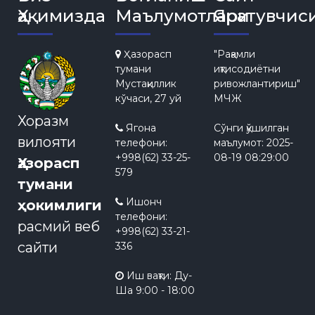
Ҳақимизда
Маълумотлари
Яратувчис
Ҳазорасп
"Рақамли
тумани
иқтисодиётни
Мустақиллик
ривожлантириш"
кўчаси, 27 уй
МЧЖ
Хоразм
Ягона
Сўнги қўшилган
вилояти
телефони:
маълумот:
2025-
+998(62) 33-25-
08-19 08:29:00
Ҳазорасп
579
тумани
Ишонч
ҳокимлиги
телефони:
расмий веб
+998(62) 33-21-
сайти
336
Иш вақти: Ду-
Ша 9:00 - 18:00