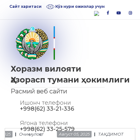
Skip
Skip
Сайт харитаси
Кўз нури ожизлар учун
to
to
facebook
youtube
inst
navigation
content
Хоразм вилояти
Ҳазорасп тумани ҳокимлиги
Расмий веб сайти
Ишонч телефони
+998(62) 33-21-336
Ягона телефони
+998(62) 33-25-579
025
Очиқ мулоқот
Август 05, 2025
ТАҚДИМОТ
Июл