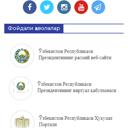
Фойдали ҳаволалар