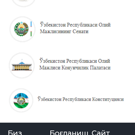
Биз
Боғланиш
Сайт