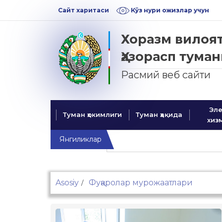
Skip
Skip
Сайт харитаси
Кўз нури ожизлар учун
to
to
navigation
content
Хоразм вилоя
Ҳазорасп тума
Расмий веб
Эле
Туман ҳокимлиги
Туман ҳақида
хиз
Янгиликлар
Asosiy
Фуқаролар мурожаатлари