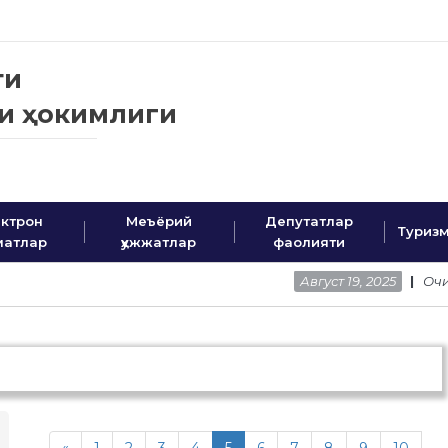
ти
ни ҳокимлиги
 сайти
ктрон
Меъёрий
Депутатлар
Туриз
матлар
ҳужжатлар
фаолияти
Август 19, 2025
Очиқ мулоқот