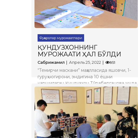
Батафсил
Фуқаролар мурожаатлари
ҚУНДУЗХОННИНГ
МУРОЖААТИ ҲАЛ БЎЛДИ
Сабрижамил
Апрель 25, 2022
851
“Темирчи маскани” маҳалласида яшовчи, 1-
гуруҳ ногирони, эндигина 10 ёшни
қаршилаган Қундузхон Тўраберганова жуда
зеҳнли, ақлли ва иқтидорли қиз. У ёш
бўлсада тиришқоқ ва фикрлаш доираси
кенг. Расм чизишга қизиқади. Келгусида
рассом бўлишни ният қилган.
Батафсил