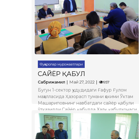
Батафсил
Фуқаролар мурожаатлари
САЙЁР ҚАБУЛ
Сабрижамил
Май 27, 2022
957
Бугун 1-сектор ҳудудидаги Ғафур Ғулом
маҳалласида Ҳазорасп тумани ҳокими Ўктам
Машариповнинг навбатдаги сайёр қабули
ўтказилди.Сайёр қабулда Халқ қабулхонаси
мудири Султонмурад Ходжамуратов, идора-
ташкилот раҳбарлари ва фуқаролар иштирок
этишди.
Батафсил