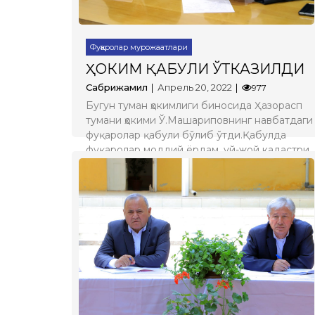
Фуқаролар мурожаатлари
ҲОКИМ ҚАБУЛИ ЎТКАЗИЛДИ
Сабрижамил
Апрель 20, 2022
977
Бугун туман ҳокимлиги биносида Ҳазорасп
тумани ҳокими Ў.Машариповнинг навбатдаги
фуқаролар қабули бўлиб ўтди.Қабулда
фуқаролар моддий ёрдам, уй-жой кадастри,
газ таъминоти, бола пули, даволаниш, иш
билан бандлик масалалари бўйича
мурожаат қилдилар.
Батафсил