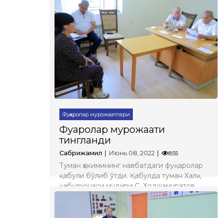
Фуқаролар мурожаатлари
Фуқаролар мурожаати
тингланди
Сабрижамил
Июнь 08, 2022
855
Туман ҳокимининг навбатдаги фуқаролар
қабули бўлиб ўтди. Қабулда туман Халқ
қабулхонаси мудири С. Ходжамуратов,
туман ҳокими ўринбосарлари, тегишли
ташкилот раҳбарлари ва маъсуллар иштирок
этдилар.