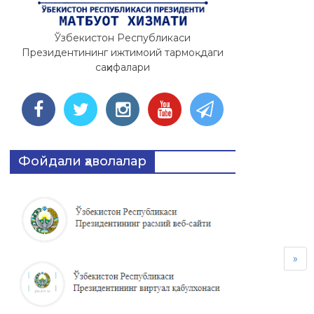
Ўзбекистон Республикаси
Президентининг ижтимоий тармоқдаги
саҳифалари
Фойдали ҳаволалар
»