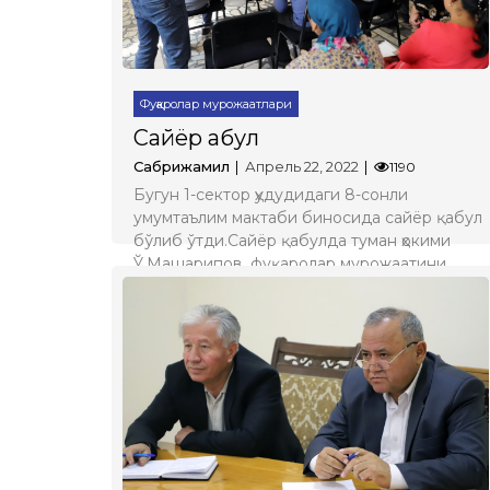
Фуқаролар мурожаатлари
Сайёр қабул
Сабрижамил
Апрель 22, 2022
1190
Бугун 1-сектор ҳудудидаги 8-сонли
умумтаълим мактаби биносида сайёр қабул
бўлиб ўтди.Сайёр қабулда туман ҳокими
Ў.Машарипов фуқаролар мурожаатини
тинглади.
Батафсил