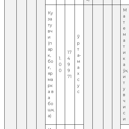
М
Ку
а
за
т
ту
е
вч
м
и
Ў
а
(п
р
т
ар
т
17
и
к,
а-
1.
4
к
бо
м
0
9
а
ғ,
а
0
9
ўқ
яр
х
71
и
ма
с
т
рк
у
у
а в
с
в
а
ч
бо
и
шқ
с
а)
и