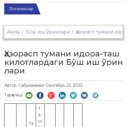
Янгиликлар
Asosiy
Бўш иш ўринлари
Ҳазорасп тумани идор
Ҳазорасп тумани идора-таш
килотлардаги Бўш иш ўрин
лари
Автор:
Сабрижамил
Сентябрь 22, 2022
Тарқатиш:
Т
а
ш
Та
к