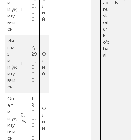
ил
ab
Б
0,
л
и ўқ
1
bu
0
и
иту
sk
0
й
вчи
orl
0
си
ar
k
Ин
o‘c
гли
2,
ha
з т
29
О
si
ил
0,
л
1
и ўқ
0
и
иту
0
й
вчи
0
си
Он
1,
а т
9
О
ил
0
0,
л
и ўқ
0,
75
и
иту
0
й
вчи
0
си
0