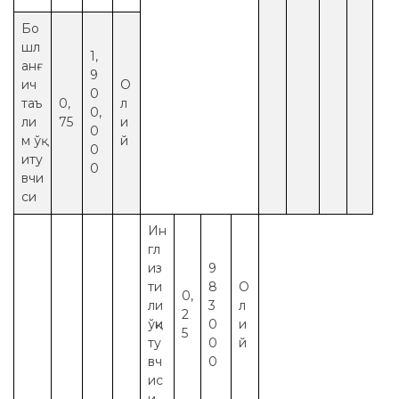
Бо
шл
1,
анғ
9
ич
О
0
таъ
0,
л
0,
ли
75
и
0
м ўқ
й
0
иту
0
вчи
си
Ин
гл
из
9
ти
8
О
0,
ли
3
л
2
ўқи
0
и
5
ту
0
й
вч
0
ис
и