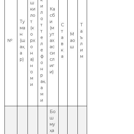
ш
и
ки
Ка
л
ло
сб
о
Ту
т
и
т
С
Т
ма
(к
(м
т
т
а
н
о
ут
М
е
а
ъ
№
(ш
рх
ах
ао
л
в
л
аҳ
о
ас
ш
е
к
и
а
н
си
ф
а
м
р)
а)
сл
о
н
иг
н
о
и)
р
м
ақ
и
а
м
и
Бо
ш
му
ҳа