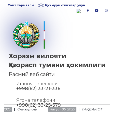
Skip
Skip
Сайт харитаси
Кўз нури ожизлар учун
to
to
facebook
youtube
inst
navigation
content
Хоразм вилояти
Ҳазорасп тумани ҳокимлиги
Расмий веб сайти
Ишонч телефони
+998(62) 33-21-336
Ягона телефони
+998(62) 33-25-579
Очиқ мулоқот
Август 05, 2025
ТАҚДИМОТ
Июль 25, 