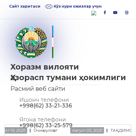
Skip
Skip
Сайт харитаси
Кўз нури ожизлар учун
to
to
facebook
youtube
inst
navigation
content
Хоразм вилояти
Ҳазорасп тумани ҳокимлиги
Расмий веб сайти
Ишонч телефони
+998(62) 33-21-336
Ягона телефони
+998(62) 33-25-579
 19, 2025
Очиқ мулоқот
Август 05, 2025
ТАҚДИМОТ