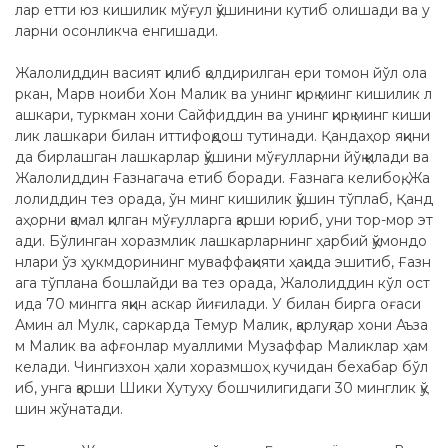
лар етти юз кишилик мўғул қўшинини кутиб олишади ва у
ларни осонликча енгишади.
Жалолиддин васият қилиб қолдирилган ери томон йўл ола
ркан, Марв ноиби Хон Малик ва унинг қирқ минг кишилик л
ашкари, туркман хони Сайфиддин ва унинг қирқ минг киши
лик лашкари билан иттифоқдош тутинади. Қандаҳор яқини
да бирлашган лашкарлар қўшини мўғулларни йўқ қилади ва
Жалолиддин Ғазнагача етиб боради. Ғазнага келибоқ, Жа
лолиддин тез орада, ўн минг кишилик қўшин тўплаб, Қанд
аҳорни қамал қилган мўғулларга қарши юриб, уни тор-мор эт
ади. Бўлинган хоразмлик лашкарларнинг ҳарбий қўмондо
нлари ўз ҳукмдорининг муваффақияти ҳақида эшитиб, Ғазн
ага тўплана бошлайди ва тез орада, Жалолиддин кўл ост
ида 70 мингга яқин аскар йиғилади. У билан бирга оғаси
Амин ал Мулк, саркарда Темур Малик, қарлуқлар хони Аъза
м Малик ва афғонлар муаллими Музаффар Маликлар ҳам
келади. Чингизхон ҳали хоразмшоҳ кучидан бехабар бўл
иб, унга қарши Шики Хутуху бошчилигидаги 30 минглик қў
шин жўнатади.