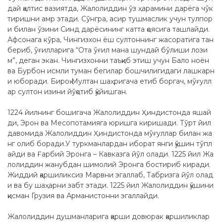
дай қалтис вазиятда, Жалолиддин ўз ҳарамини дарёга чўк
тиришни амр этади. Сўнгра, асир тушмаслик учун тулпор
и билан ўзини Синд дарёсининг катта қоясига ташлайди.
Афсонага кўра, Чингизхон ёш султоннинг жасоратига тан
бериб, ўғилларига “Ота ўғил мана шундай бўлиши лози
м”, деган экан. Чингизхонни таъқиб этиш учун Бало ноён
ва Бурбон исмли туман бегилар бошчилигидаги лашкарн
и юборади. Бироқ Мултан шаҳригача етиб боргач, мўғулл
ар султон изини йўқотиб қўйишган.
1224 йилнинг бошигача Жалолиддин Ҳиндистонда яшай
ди, Эрон ва Месопотамияга юришга киришади. Тўрт йил
давомида Жалолиддин Ҳиндистонда мўғуллар билан жа
нг олиб боради.У туркманлардан иборат янги қўшин тўпл
айди ва Ғaрбий Эронга – Кавказга йўл олади. 1225 йил Жа
лолиддин жанубдан шимолий Эронга бостириб киради.
Жиддий қаршиликсиз Марвни эгаллаб, Табризга йўл олад
и ва бу шаҳарни забт этади. 1225 йил Жалолиддин қўшини
қисман Грузия ва Арманистонни эгаллайди.
Жалолиддин душманларига қарши довюрак қаршиликлар