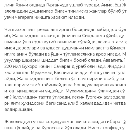
лини ўзини олдида Гурганжда ушлаб туради. Аммо, ёш Ж
алолиддин душманлар билан тинимсиз жанглар бўлиб ўт
увчи чегарага чиқишга ҳаракат қиларди.
Чингизхоннинг режалаштирган босқинидан хабардор бўл
иб, Жалолиддин отасидан қўшинини Сирдарёга қўйиб, ду
шманни ўша ерда кутиб олишини сўрайди, лекин отаси ҳ
имоя деворлари ва қалъаси душманни мамлакатга қўймасл
игига амин бўлади ва қўшин тўпламасликка қарор қилади. М
ўғуллар шаҳарни шиддат билан босиб олади. Аввалига, 1
220 йил Бухоро, кейин Самарқанд ўраб олинади. Жиддий
хасталанган Муҳаммад Каспийга қочади. Учта ўғлини тўпл
айди, Жалолиддиннинг белига ўз шамширини осиб, уни
тахт вориси этиб тайинлайди ва бошқа укаларини акасига
итоат қилишларини ундайди. Муҳаммаднинг ўлимидан сў
нг Жалолиддин тахтга ўтиради, лекин Гурганж аслзодала
ри янги ҳукмдорни беписанд қилиб, халқ мададидан четда
қолдиришади.
Жалолиддин уч юз содиқ туркман жигитларидан иборат қў
шин тўплайди ва Хуросонга йўл олади. Нисо атрофида у