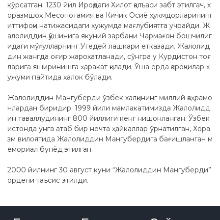
кўрсатган. 1230 йил Ироқдаги Хилот қалъаси забт этилгач, х
оразмшоҳ Месопотамия ва Кичик Осиё ҳукмдорларининг
иттифоқи натижасидаги ҳужумда мағлубиятга учрайди. Ж
алолиддин қўшинига якуний зарбани Чармағон бошчилиг
идаги мўғулларнинг Угедей лашкари етказади. Жалолид
дин жангда оғир жароҳатланади, сўнгра у Курдистон тоғ
ларига яширинишга ҳаракат қилади. Ўша ерда қароқчилар ҳ
ужуми пайтида ҳалок бўлади.
Жалолиддин Мангуберди ўзбек халқининг миллий қаҳрамо
нлардан биридир. 1999 йили мамлакатимизда Жалолидд
ин таваллудининг 800 йиллиги кенг нишонланган. Ўзбек
истонда унга атаб бир нечта ҳайкаллар ўрнатилган, Хора
зм вилоятида Жалолиддин Мангубердига бағишланган м
емориал бунёд этилган.
2000 йилнинг 30 август куни “Жалолиддин Мангуберди”
ордени таъсис этилди.