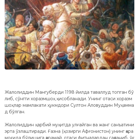
Жалолиддин Мангуберди 1198 йилда таваллуд топган бў
либ, сўнгги хоразмшоҳ ҳисобланади. Унинг отаси хоразм
шоҳлар мамлакати ҳукмдори Султон Аловуддин Муҳамма
д бўлган.
Жалолиддин ҳарбий муҳитда улғайган ва жанг санъатини
эрта ўзлаштиради. Ғазна (ҳозирги Афғонистон) унинг қара
моғида бўлишига қарамай, отаси фитналардан сақланиб, ўғ