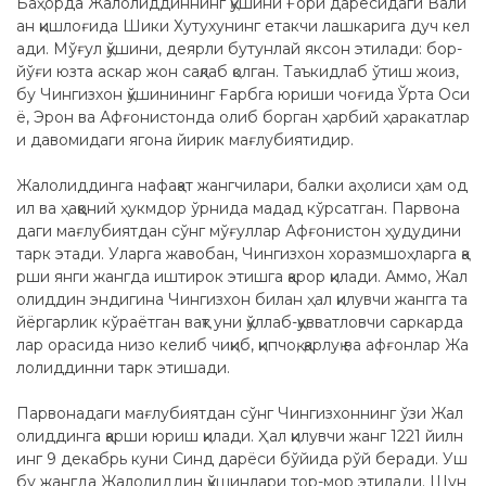
Баҳорда Жалолиддиннинг қўшини Ғори дарёсидаги Вали
ан қишлоғида Шики Хутухунинг етакчи лашкарига дуч кел
ади. Мўғул қўшини, деярли бутунлай яксон этилади: бор-
йўғи юзта аскар жон сақлаб қолган. Таъкидлаб ўтиш жоиз,
бу Чингизхон қўшинининг Ғарбга юриши чоғида Ўрта Оси
ё, Эрон ва Афғонистонда олиб борган ҳарбий ҳаракатлар
и давомидаги ягона йирик мағлубиятидир.
Жалолиддинга нафақат жангчилари, балки аҳолиси ҳам од
ил ва ҳаққоний ҳукмдор ўрнида мадад кўрсатган. Парвона
даги мағлубиятдан сўнг мўғуллар Афғонистон ҳудудини
тарк этади. Уларга жавобан, Чингизхон хоразмшоҳларга қа
рши янги жангда иштирок этишга қарор қилади. Аммо, Жал
олиддин эндигина Чингизхон билан ҳал қилувчи жангга та
йёргарлик кўраётган вақт уни қўллаб-қувватловчи саркарда
лар орасида низо келиб чиқиб, қипчоқ, қарлуқ ва афғонлар Жа
лолиддинни тарк этишади.
Парвонадаги мағлубиятдан сўнг Чингизхоннинг ўзи Жал
олиддинга қарши юриш қилади. Ҳал қилувчи жанг 1221 йилн
инг 9 декабрь куни Синд дарёси бўйида рўй беради. Уш
бу жангда Жалолиддин қўшинлари тор-мор этилади. Шун