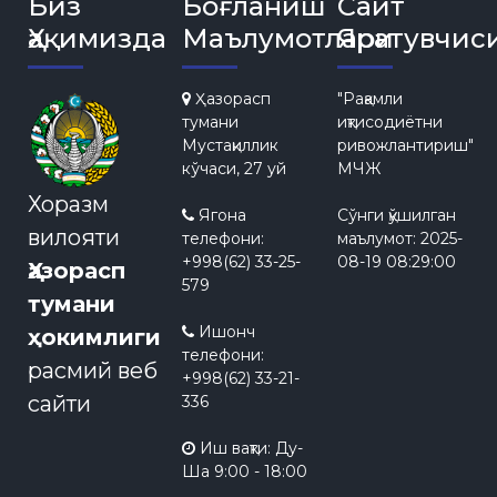
Биз
Боғланиш
Сайт
Ҳақимизда
Маълумотлари
Яратувчис
Ҳазорасп
"Рақамли
тумани
иқтисодиётни
Мустақиллик
ривожлантириш"
кўчаси, 27 уй
МЧЖ
Хоразм
Ягона
Сўнги қўшилган
вилояти
телефони:
маълумот:
2025-
+998(62) 33-25-
08-19 08:29:00
Ҳазорасп
579
тумани
Ишонч
ҳокимлиги
телефони:
расмий веб
+998(62) 33-21-
сайти
336
Иш вақти: Ду-
Ша 9:00 - 18:00