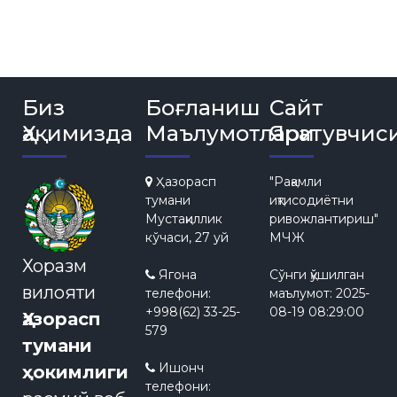
Биз
Боғланиш
Сайт
Ҳақимизда
Маълумотлари
Яратувчис
Ҳазорасп
"Рақамли
тумани
иқтисодиётни
Мустақиллик
ривожлантириш"
кўчаси, 27 уй
МЧЖ
Хоразм
Ягона
Сўнги қўшилган
вилояти
телефони:
маълумот:
2025-
+998(62) 33-25-
08-19 08:29:00
Ҳазорасп
579
тумани
Ишонч
ҳокимлиги
телефони: