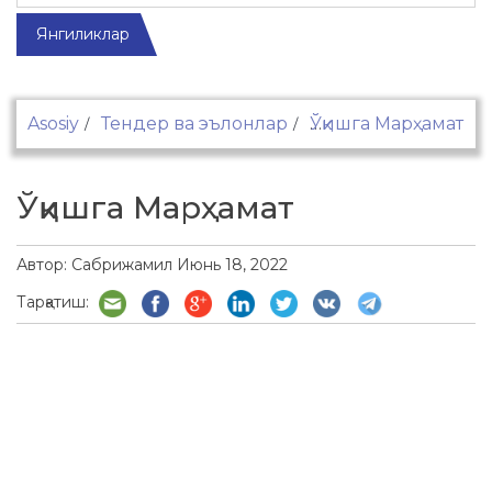
Янгиликлар
Asosiy
Тендер ва эълонлар
Ўқишга Марҳамат
Ўқишга Марҳамат
Автор:
Сабрижамил
Июнь 18, 2022
Тарқатиш: