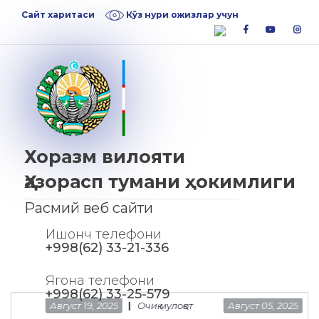
Skip
Skip
Сайт харитаси
Кўз нури ожизлар учун
to
to
facebook
youtube
inst
navigation
content
Хоразм вилояти
Ҳазорасп тумани ҳокимлиги
Расмий веб сайти
Ишонч телефони
+998(62) 33-21-336
Ягона телефони
+998(62) 33-25-579
Август 19, 2025
Очиқ мулоқот
Август 05, 2025
Т