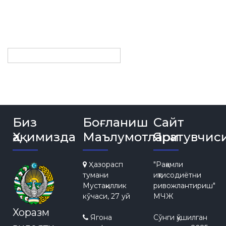
Биз
Боғланиш
Сайт
Ҳақимизда
Маълумотлари
Яратувчис
Ҳазорасп
"Рақамли
тумани
иқтисодиётни
Мустақиллик
ривожлантириш"
кўчаси, 27 уй
МЧЖ
Хоразм
Ягона
Сўнги қўшилган