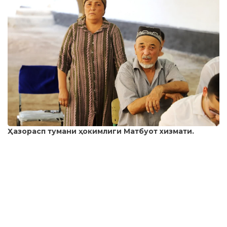
Ҳазорасп тумани ҳокимлиги Матбуот хизмати.