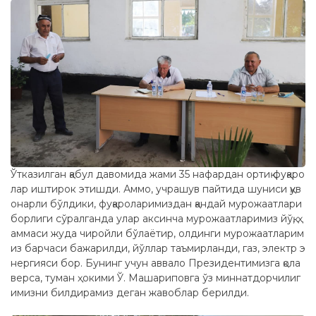
Ўтказилган қабул давомида жами 35 нафардан ортиқ фуқаро
лар иштирок этишди. Аммо, учрашув пайтида шуниси қув
онарли бўлдики, фуқароларимиздан қандай мурожаатлари
борлиги сўралганда улар аксинча мурожаатларимиз йўқ, ҳ
аммаси жуда чиройли бўлаётир, олдинги мурожаатларим
из барчаси бажарилди, йўллар таъмирланди, газ, электр э
нергияси бор. Бунинг учун аввало Президентимизга қола
верса, туман ҳокими Ў. Машариповга ўз миннатдорчилиг
имизни билдирамиз деган жавоблар берилди.