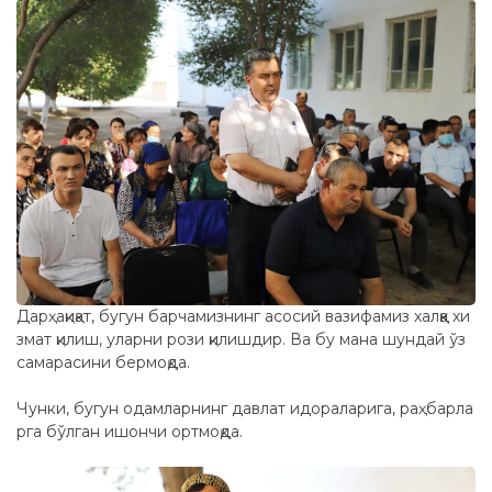
Дарҳақиқат, бугун барчамизнинг асосий вазифамиз халққа хи
змат қилиш, уларни рози қилишдир. Ва бу мана шундай ўз
самарасини бермоқда.
Чунки, бугун одамларнинг давлат идораларига, раҳбарла
рга бўлган ишончи ортмоқда.