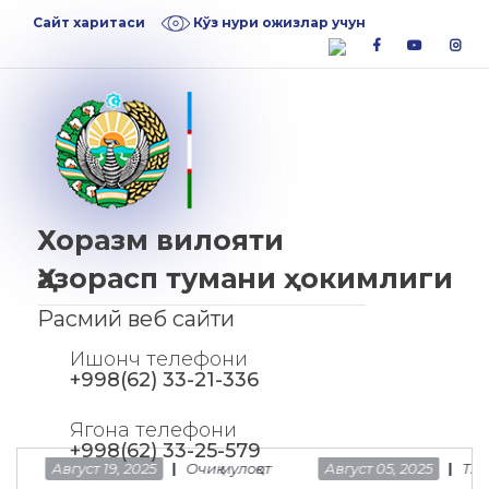
Skip
Skip
Сайт харитаси
Кўз нури ожизлар учун
to
to
facebook
youtube
inst
navigation
content
Хоразм вилояти
Ҳазорасп тумани ҳокимлиги
Расмий веб сайти
Ишонч телефони
+998(62) 33-21-336
Ягона телефони
+998(62) 33-25-579
Август 19, 2025
Очиқ мулоқот
Август 05, 2025
ТАҚДИМ