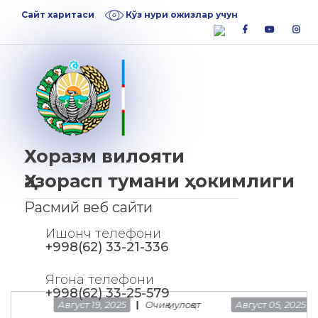
Skip
Skip
Сайт харитаси
Кўз нури ожизлар учун
to
to
facebook
youtube
inst
navigation
content
Хоразм вилояти
Ҳазорасп тумани ҳокимлиги
Расмий веб сайти
Ишонч телефони
+998(62) 33-21-336
Ягона телефони
+998(62) 33-25-579
Август 19, 2025
Очиқ мулоқот
Август 05, 2025