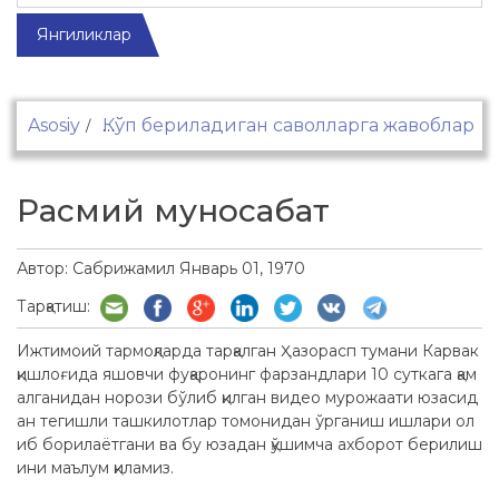
Янгиликлар
Asosiy
Кўп бериладиган саволларга жавоблар
Расмий муносабат
Автор:
Сабрижамил
Январь 01, 1970
Тарқатиш:
Ижтимоий тармоқларда тарқалган Ҳазорасп тумани Карвак
қишлоғида яшовчи фуқаронинг фарзандлари 10 суткага қам
алганидан норози бўлиб қилган видео мурожаати юзасид
ан тегишли ташкилотлар томонидан ўрганиш ишлари ол
иб борилаётгани ва бу юзадан қўшимча ахборот берилиш
ини маълум қиламиз.