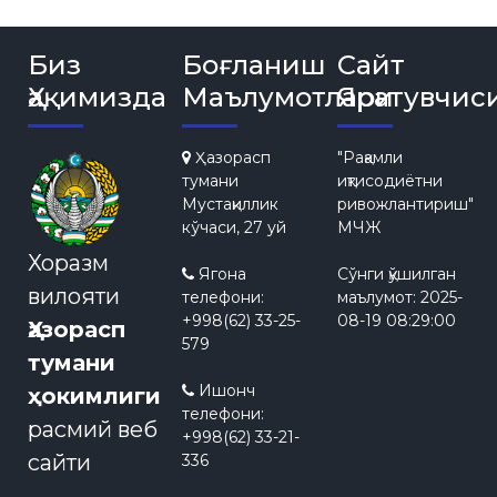
Биз
Боғланиш
Сайт
Ҳақимизда
Маълумотлари
Яратувчис
Ҳазорасп
"Рақамли
тумани
иқтисодиётни
Мустақиллик
ривожлантириш"
кўчаси, 27 уй
МЧЖ
Хоразм
Ягона
Сўнги қўшилган
вилояти
телефони:
маълумот:
2025-
+998(62) 33-25-
08-19 08:29:00
Ҳазорасп
579
тумани
Ишонч
ҳокимлиги
телефони:
расмий веб
+998(62) 33-21-
сайти
336