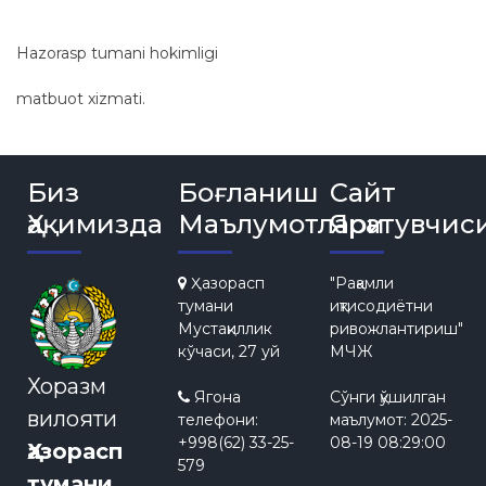
Hazorasp tumani hokimligi
matbuot xizmati.
Биз
Боғланиш
Сайт
Ҳақимизда
Маълумотлари
Яратувчис
Ҳазорасп
"Рақамли
тумани
иқтисодиётни
Мустақиллик
ривожлантириш"
кўчаси, 27 уй
МЧЖ
Хоразм
Ягона
Сўнги қўшилган
вилояти
телефони:
маълумот:
2025-
+998(62) 33-25-
08-19 08:29:00
Ҳазорасп
579
тумани