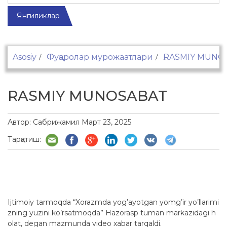
Янгиликлар
Asosiy
Фуқаролар мурожаатлари
RASMIY MUNO
RASMIY MUNOSABAT
Автор:
Сабрижамил
Март 23, 2025
Тарқатиш:
Ijtimoiy tarmoqda “Xorazmda yog’ayotgan yomg’ir yo’llarimi
zning yuzini ko’rsatmoqda” Hazorasp tuman markazidagi h
olat, degan mazmunda video xabar tarqaldi.