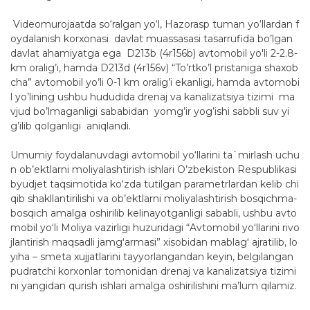
Videomurojaatda so‘ralgan yo‘l, Hazorasp tuman yo‘llardan f
oydalanish korxonasi davlat muassasasi tasarrufida bo’lgan
davlat ahamiyatga ega D213b (4r156b) avtomobil yo'li 2-2.8-
km oralig’i, hamda D213d (4r156v) “To’rtko’l pristaniga shaxob
cha” avtomobil yo’li 0-1 km oralig’i ekanligi, hamda avtomobi
l yo’lining ushbu hududida drenaj va kanalizatsiya tizimi ma
vjud bo’lmaganligi sababidan yomg’ir yog’ishi sabbli suv yi
g’ilib qolganligi aniqlandi.
Umumiy foydalanuvdagi avtomobil yo‘llarini ta`mirlash uchu
n ob’ektlarni moliyalashtirish ishlari O’zbekiston Respublikasi
byudjet taqsimotida ko‘zda tutilgan parametrlardan kelib chi
qib shakllantirilishi va ob’ektlarni moliyalashtirish bosqichma-
bosqich amalga oshirilib kelinayotganligi sababli, ushbu avto
mobil yo‘li Moliya vazirligi huzuridagi “Avtomobil yoʻllarini rivo
jlantirish maqsadli jamgʻarmasi” xisobidan mablagʻ ajratilib, lo
yiha – smeta xujjatlarini tayyorlangandan keyin, belgilangan
pudratchi korxonlar tomonidan drenaj va kanalizatsiya tizimi
ni yangidan qurish ishlari amalga oshirilishini ma’lum qilamiz.