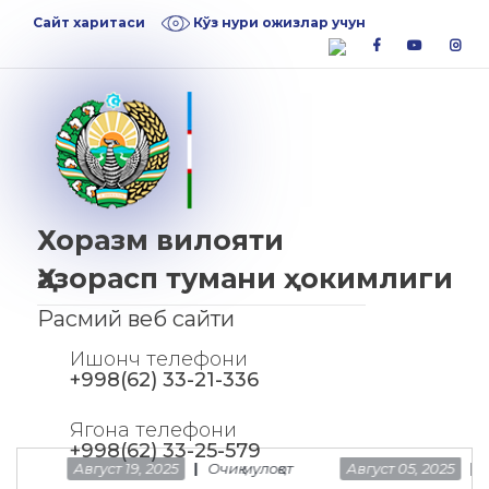
Skip
Skip
Сайт харитаси
Кўз нури ожизлар учун
to
to
facebook
youtube
inst
navigation
content
Хоразм вилояти
Ҳазорасп тумани ҳокимлиги
Расмий веб сайти
Ишонч телефони
+998(62) 33-21-336
Ягона телефони
+998(62) 33-25-579
Август 19, 2025
Очиқ мулоқот
Август 05, 2025
Т