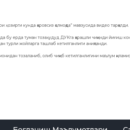
и ҳозирги кунда қаровсиз қолмоқда” мавзусида видео тарқалди.
да бу ерда туман тозаҳудуд ДУКга қарашли чиқинди йиғиш ко
ан турли жойларга ташлаб кетилганлиги аниқланди.
онидан тозаланиб, олиб чиқиб кетилганлигини маълум қиламиз
Боғланиш Маълумотлари
С