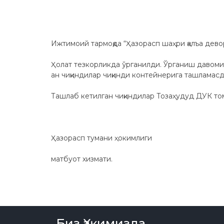
Ижтимоий тармоқда “Ҳазорасп шаҳри қалъа девор
Ҳолат тезкорликда ўрганилди. Ўрганиш давоми
ан чиқиндилар чиқинди контейнерига ташламасд
Ташлаб кетилган чиқиндилар Тозаҳудуд ДУК том
Ҳазорасп тумани ҳокимлиги
матбуот хизмати.
Биз Ҳақимизда