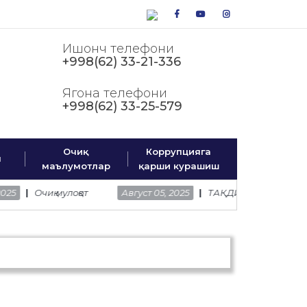
facebook
youtube
instagram
Ишонч телефони
+998(62) 33-21-336
Ягона телефони
+998(62) 33-25-579
Очиқ
Коррупцияга
м
маълумотлар
қарши курашиш
Очиқ мулоқот
Август 05, 2025
ТАҚДИМОТ
Июль 25, 