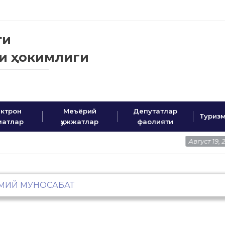
ти
ни ҳокимлиги
 сайти
ктрон
Меъёрий
Депутатлар
Туриз
матлар
ҳужжатлар
фаолияти
Август 19, 2025
МИЙ МУНОСАБАТ