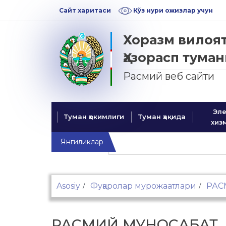
Skip
Skip
Сайт харитаси
Кўз нури ожизлар учун
to
to
navigation
content
Хоразм вилоя
Ҳазорасп тума
Расмий веб
Эле
Туман ҳокимлиги
Туман ҳақида
хиз
Янгиликлар
Asosiy
Фуқаролар мурожаатлари
РАС
РАСМИЙ МУНОСАБАТ