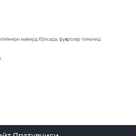
нтейнери мавжуд бўлсада, фуқаролар томонид
.
айт Яратувчиси