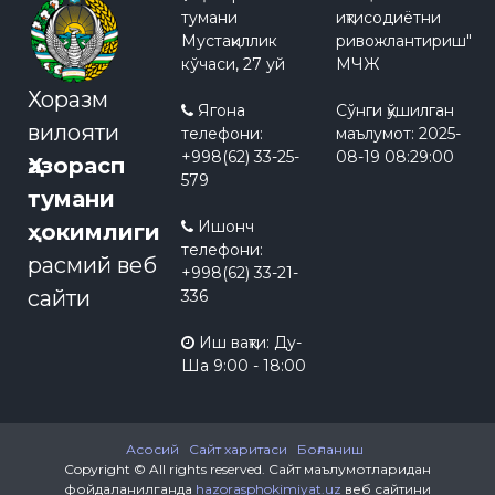
тумани
иқтисодиётни
Мустақиллик
ривожлантириш"
кўчаси, 27 уй
МЧЖ
Хоразм
Ягона
Сўнги қўшилган
вилояти
телефони:
маълумот:
2025-
+998(62) 33-25-
08-19 08:29:00
Ҳазорасп
579
тумани
Ишонч
ҳокимлиги
телефони:
расмий веб
+998(62) 33-21-
сайти
336
Иш вақти: Ду-
Ша 9:00 - 18:00
Асосий
Сайт харитаси
Боғланиш
Copyright © All rights reserved.
Сайт маълумотларидан
фойдаланилганда
hazorasphokimiyat.uz
веб сайтини