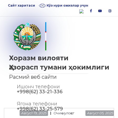
Skip
Skip
Сайт харитаси
Кўз нури ожизлар учун
to
to
facebook
youtube
inst
navigation
content
Хоразм вилояти
Ҳазорасп тумани ҳокимлиги
Расмий веб сайти
Ишонч телефони
+998(62) 33-21-336
Ягона телефони
+998(62) 33-25-579
Август 19, 2025
Очиқ мулоқот
Август 05, 2025