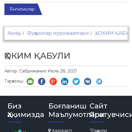
Янгиликлар
Asosiy
Фуқаролар мурожаатлари
ҲОКИМ ҚАБУ
ҲОКИМ ҚАБУЛИ
Автор:
Сабрижамил
Июль 28, 2021
Тарқатиш:
Биз
Боғланиш
Сайт
Ҳақимизда
Маълумотлари
Яратувчис
Ҳазорасп
"Рақамли