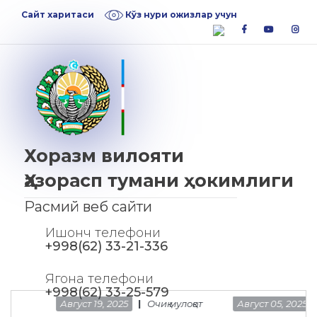
Skip
Skip
Сайт харитаси
Кўз нури ожизлар учун
to
to
facebook
youtube
inst
navigation
content
Хоразм вилояти
Ҳазорасп тумани ҳокимлиги
Расмий веб сайти
Ишонч телефони
+998(62) 33-21-336
Ягона телефони
+998(62) 33-25-579
Август 19, 2025
Очиқ мулоқот
Август 05, 2025