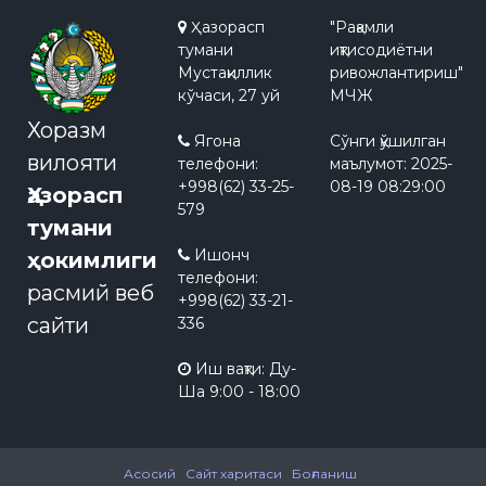
Ҳазорасп
"Рақамли
тумани
иқтисодиётни
Мустақиллик
ривожлантириш"
кўчаси, 27 уй
МЧЖ
Хоразм
Ягона
Сўнги қўшилган
вилояти
телефони:
маълумот:
2025-
+998(62) 33-25-
08-19 08:29:00
Ҳазорасп
579
тумани
Ишонч
ҳокимлиги
телефони:
расмий веб
+998(62) 33-21-
сайти
336
Иш вақти: Ду-
Ша 9:00 - 18:00
Асосий
Сайт харитаси
Боғланиш