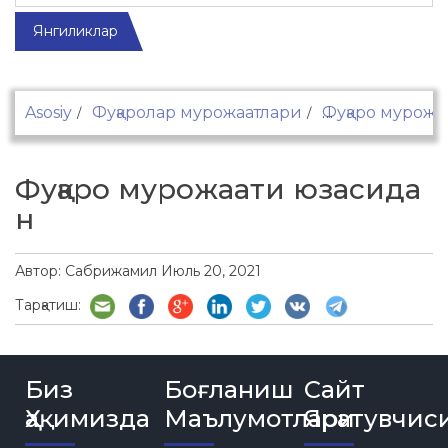
Янгиликлар
Asosiy
Фуқаролар мурожаатлари
Фуқаро мурожа
Фуқаро мурожаати юзасида
н
Автор:
Сабрижамил
Июль 20, 2021
Тарқатиш:
Биз
Боғланиш
Сайт
Ҳақимизда
Маълумотлари
Яратувчис